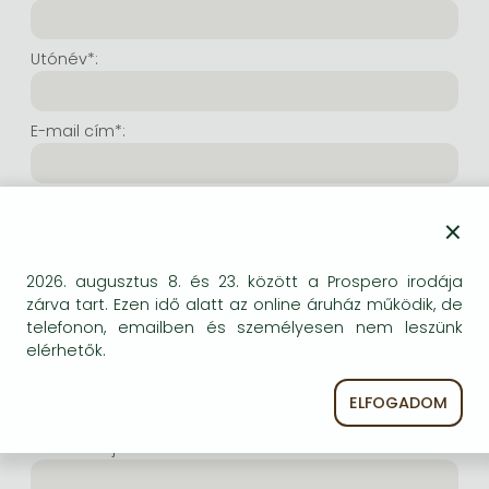
Frieren manga
Bleach manga
Utónév*:
One-Punch Man manga
E-mail cím*:
E-mail cím még egyszer*:
×
Internetes felhasználónév*:
2026. augusztus 8. és 23. között a Prospero irodája
zárva tart. Ezen idő alatt az online áruház működik, de
telefonon, emailben és személyesen nem leszünk
(Tetszés szerinti karaktersor, amelyet a jövőben a
elérhetők.
bejelentkezésre kíván használni. Legalább 6 karakter.
Lehet benne betű és szám is. Fontos, hogy ezt
ELFOGADOM
jegyezze meg!)
Intenetes jelszó*: