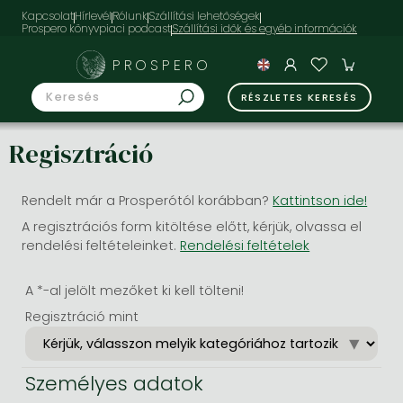
Kapcsolat
Hírlevél
Rólunk
Szállítási lehetőségek
Prospero könyvpiaci podcast
PROSPERO
RÉSZLETES KERESÉS
Regisztráció
Rendelt már a Prosperótól korábban?
Kattintson ide!
A regisztrációs form kitöltése előtt, kérjük, olvassa el
rendelési feltételeinket.
Rendelési feltételek
A *-al jelölt mezőket ki kell tölteni!
Regisztráció mint
Személyes adatok