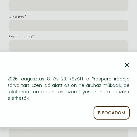
Frieren manga
Bleach manga
Utónév*:
One-Punch Man manga
E-mail cím*:
E-mail cím még egyszer*:
×
Internetes felhasználónév*:
2026. augusztus 8. és 23. között a Prospero irodája
zárva tart. Ezen idő alatt az online áruház működik, de
telefonon, emailben és személyesen nem leszünk
(Tetszés szerinti karaktersor, amelyet a jövőben a
elérhetők.
bejelentkezésre kíván használni. Legalább 6 karakter.
Lehet benne betű és szám is. Fontos, hogy ezt
ELFOGADOM
jegyezze meg!)
Intenetes jelszó*: