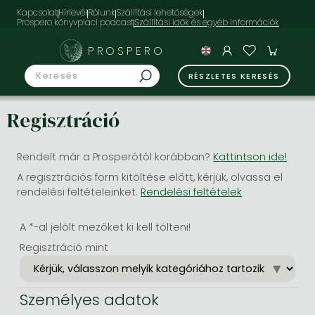
Kapcsolat
Hírlevél
Rólunk
Szállítási lehetőségek
Prospero könyvpiaci podcast
PROSPERO
RÉSZLETES KERESÉS
Regisztráció
Rendelt már a Prosperótól korábban?
Kattintson ide!
A regisztrációs form kitöltése előtt, kérjük, olvassa el
rendelési feltételeinket.
Rendelési feltételek
A *-al jelölt mezőket ki kell tölteni!
Regisztráció mint
Személyes adatok