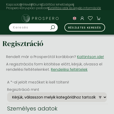
Kapcsolat
Hírlevél
Rólunk
Szállítási lehetőségek
Prospero könyvpiaci podcast
PROSPERO
RÉSZLETES KERESÉS
Regisztráció
Rendelt már a Prosperótól korábban?
Kattintson ide!
A regisztrációs form kitöltése előtt, kérjük, olvassa el
rendelési feltételeinket.
Rendelési feltételek
A *-al jelölt mezőket ki kell tölteni!
Regisztráció mint
Személyes adatok