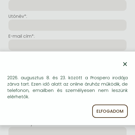
Frieren manga
Bleach manga
Utónév*:
One-Punch Man manga
E-mail cím*:
E-mail cím még egyszer*:
×
Internetes felhasználónév*:
2026. augusztus 8. és 23. között a Prospero irodája
zárva tart. Ezen idő alatt az online áruház működik, de
telefonon, emailben és személyesen nem leszünk
(Tetszés szerinti karaktersor, amelyet a jövőben a
elérhetők.
bejelentkezésre kíván használni. Legalább 6 karakter.
Lehet benne betű és szám is. Fontos, hogy ezt
ELFOGADOM
jegyezze meg!)
Intenetes jelszó*: