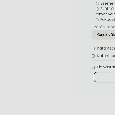
Személy
Szállítá
Foxpos
Fizetési mód
Kattintson
Kattintso
Elolvasta