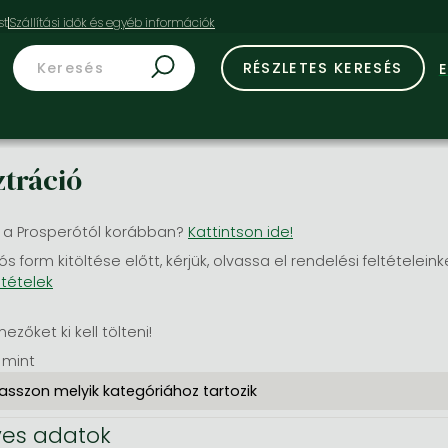
st
RÉSZLETES KERESÉS
ztráció
 a Prosperótól korábban?
Kattintson ide!
ós form kitöltése előtt, kérjük, olvassa el rendelési feltételeink
ltételek
mezőket ki kell tölteni!
 mint
es adatok