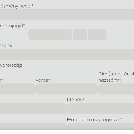
tézmény neve:*
 számjegy)*
szám:
yarország
Cím (utca, tér, s
*:
Város*:
házszám*:
:
Utónév*:
E-mail cím még egyszer*: