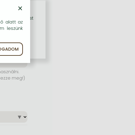
×
rű szolgáltatást
dő alatt az
em leszünk
FOGADOM
asználni.
yezze meg!)