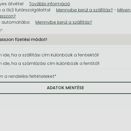
es átvétel
s a GLS futárszolgálattal
-
t automatába
*:
 ide, ha a szállítási cím különbözik a fentiektől!
n ide, ha a számlázási cím különbözik a fentitől!
m a rendelési feltételeket*