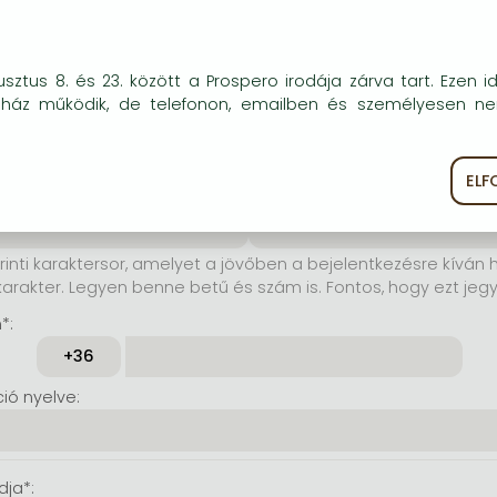
elhasználónév*:
okie-kat (sütiket) használunk, melyek célja, hogy teljesebb kö
sztus 8. és 23. között a Prospero irodája zárva tart. Ezen i
rinti karaktersor, amelyet a
óink részére.
uház működik, de telefonon, emailben és személyesen n
jelentkezésre kíván használni.
karakter. Lehet benne betű és
tos, hogy ezt jegyezze meg!)
EL
ékoztató
Süti szabályzat
szó*:
Jelszó még egyszer*:
rinti karaktersor, amelyet a jövőben a bejelentkezésre kíván h
karakter. Legyen benne betű és szám is. Fontos, hogy ezt jeg
*:
ó nyelve:
dja*: