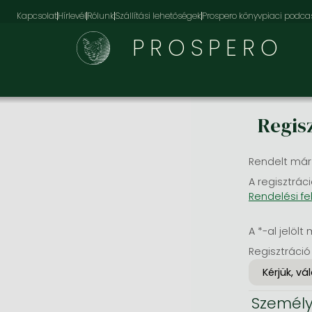
Kapcsolat
Hírlevél
Rólunk
Szállítási lehetőségek
Prospero könyvpiaci podca
PROSPERO
Regis
Rendelt már
A regisztráci
Rendelési fe
A *-al jelölt 
Regisztráció
Személy