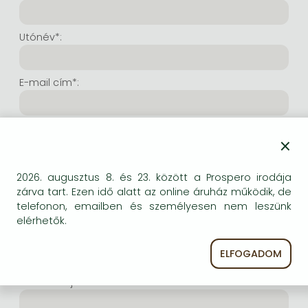
Frieren manga
Bleach manga
Utónév*:
One-Punch Man manga
E-mail cím*:
E-mail cím még egyszer*:
×
Internetes felhasználónév*:
2026. augusztus 8. és 23. között a Prospero irodája
zárva tart. Ezen idő alatt az online áruház működik, de
telefonon, emailben és személyesen nem leszünk
(Tetszés szerinti karaktersor, amelyet a jövőben a
elérhetők.
bejelentkezésre kíván használni. Legalább 6 karakter.
Lehet benne betű és szám is. Fontos, hogy ezt
ELFOGADOM
jegyezze meg!)
Intenetes jelszó*: