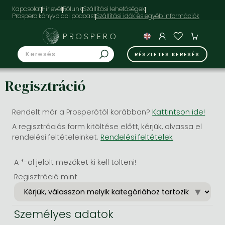
Kapcsolat
Hírlevél
Rólunk
Szállítási lehetőségek
Prospero könyvpiaci podcast
PROSPERO
RÉSZLETES KERESÉS
Regisztráció
Rendelt már a Prosperótól korábban?
Kattintson ide!
A regisztrációs form kitöltése előtt, kérjük, olvassa el
rendelési feltételeinket.
Rendelési feltételek
A *-al jelölt mezőket ki kell tölteni!
Regisztráció mint
Személyes adatok