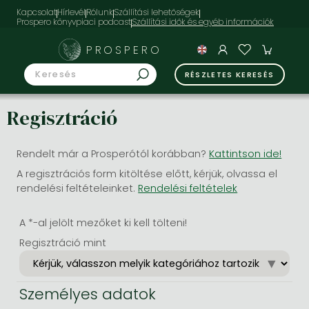
Kapcsolat
Hírlevél
Rólunk
Szállítási lehetőségek
Prospero könyvpiaci podcast
PROSPERO
RÉSZLETES KERESÉS
Regisztráció
Rendelt már a Prosperótól korábban?
Kattintson ide!
A regisztrációs form kitöltése előtt, kérjük, olvassa el
rendelési feltételeinket.
Rendelési feltételek
A *-al jelölt mezőket ki kell tölteni!
Regisztráció mint
Személyes adatok