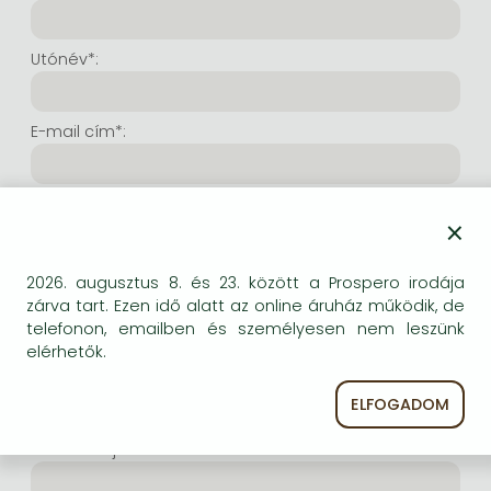
Frieren manga
Bleach manga
Utónév*:
One-Punch Man manga
E-mail cím*:
E-mail cím még egyszer*:
×
Internetes felhasználónév*:
2026. augusztus 8. és 23. között a Prospero irodája
zárva tart. Ezen idő alatt az online áruház működik, de
telefonon, emailben és személyesen nem leszünk
(Tetszés szerinti karaktersor, amelyet a jövőben a
elérhetők.
bejelentkezésre kíván használni. Legalább 6 karakter.
Lehet benne betű és szám is. Fontos, hogy ezt
ELFOGADOM
jegyezze meg!)
Intenetes jelszó*: