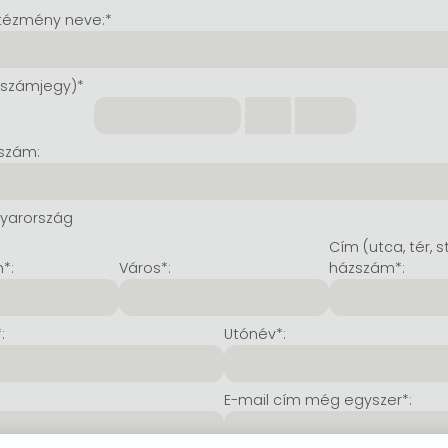
tézmény neve:*
 számjegy)*
szám:
yarország
Cím (utca, tér, s
*:
Város*:
házszám*:
:
Utónév*:
E-mail cím még egyszer*: