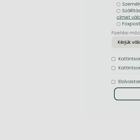
Személy
Szállítá
Foxpos
Fizetési mód
Kattintson
Kattintso
Elolvasta