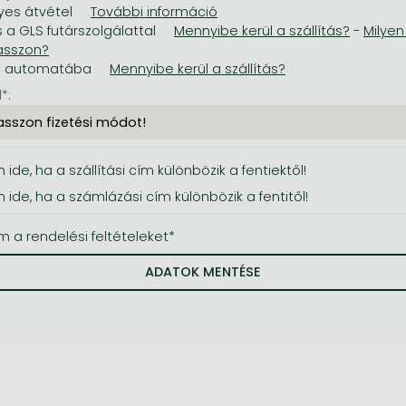
es átvétel
s a GLS futárszolgálattal
-
t automatába
*:
 ide, ha a szállítási cím különbözik a fentiektől!
n ide, ha a számlázási cím különbözik a fentitől!
m a rendelési feltételeket*