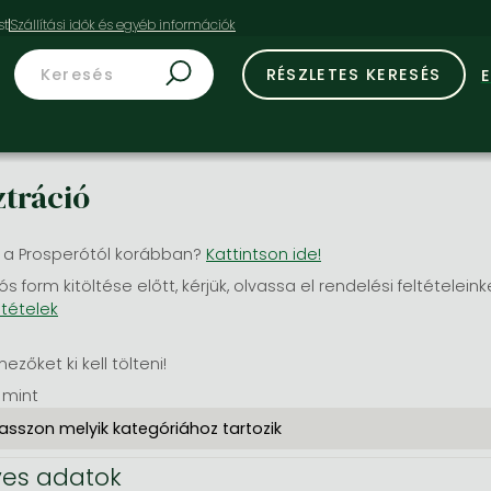
st
RÉSZLETES KERESÉS
ztráció
 a Prosperótól korábban?
Kattintson ide!
ós form kitöltése előtt, kérjük, olvassa el rendelési feltételeink
ltételek
mezőket ki kell tölteni!
 mint
es adatok