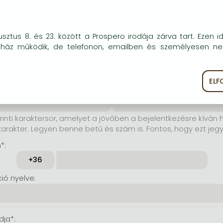
elhasználónév*:
okie-kat (sütiket) használunk, melyek célja, hogy teljesebb kö
sztus 8. és 23. között a Prospero irodája zárva tart. Ezen i
rinti karaktersor, amelyet a
óink részére.
uház működik, de telefonon, emailben és személyesen n
jelentkezésre kíván használni.
karakter. Lehet benne betű és
tos, hogy ezt jegyezze meg!)
EL
ékoztató
Süti szabályzat
szó*:
Jelszó még egyszer*:
rinti karaktersor, amelyet a jövőben a bejelentkezésre kíván h
karakter. Legyen benne betű és szám is. Fontos, hogy ezt jeg
*:
ó nyelve:
dja*: