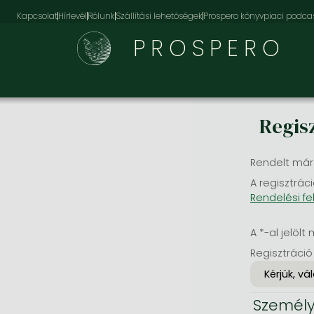
Kapcsolat
Hírlevél
Rólunk
Szállítási lehetőségek
Prospero könyvpiaci podca
PROSPERO
Regis
Rendelt már
A regisztráci
Rendelési fe
A *-al jelölt 
Regisztráció
Személy