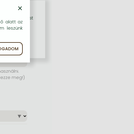
×
rű szolgáltatást
dő alatt az
em leszünk
FOGADOM
asználni.
yezze meg!)