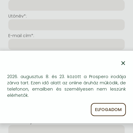
Frieren manga
Bleach manga
Utónév*:
One-Punch Man manga
E-mail cím*:
E-mail cím még egyszer*:
×
Internetes felhasználónév*:
2026. augusztus 8. és 23. között a Prospero irodája
zárva tart. Ezen idő alatt az online áruház működik, de
telefonon, emailben és személyesen nem leszünk
(Tetszés szerinti karaktersor, amelyet a jövőben a
elérhetők.
bejelentkezésre kíván használni. Legalább 6 karakter.
Lehet benne betű és szám is. Fontos, hogy ezt
ELFOGADOM
jegyezze meg!)
Intenetes jelszó*: