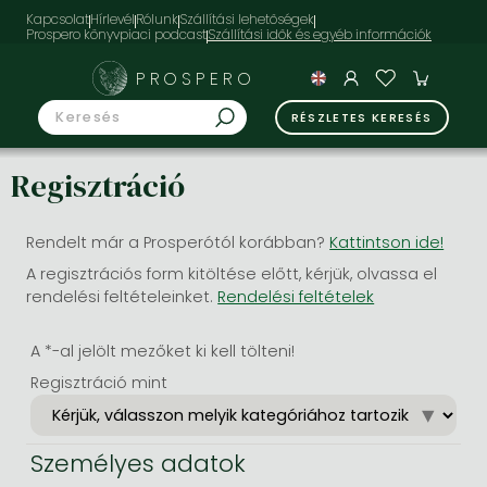
Kapcsolat
Hírlevél
Rólunk
Szállítási lehetőségek
Prospero könyvpiaci podcast
PROSPERO
RÉSZLETES KERESÉS
Regisztráció
Rendelt már a Prosperótól korábban?
Kattintson ide!
A regisztrációs form kitöltése előtt, kérjük, olvassa el
rendelési feltételeinket.
Rendelési feltételek
A *-al jelölt mezőket ki kell tölteni!
Regisztráció mint
Személyes adatok