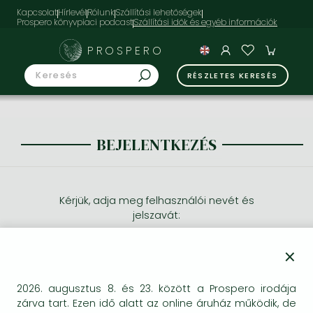
Kapcsolat
Hírlevél
Rólunk
Szállítási lehetőségek
Prospero könyvpiaci podcast
PROSPERO
RÉSZLETES KERESÉS
BEJELENTKEZÉS
Kérjük, adja meg felhasználói nevét és
jelszavát:
×
2026. augusztus 8. és 23. között a Prospero irodája
zárva tart. Ezen idő alatt az online áruház működik, de