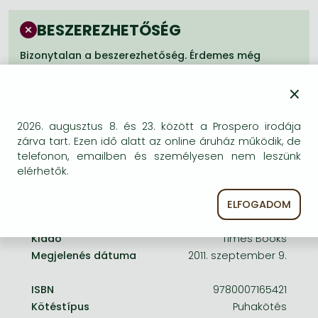
Frieren manga
BESZEREZHETŐSÉG
Bleach manga
Bizonytalan a beszerezhetőség. Érdemes még
One-Punch Man manga
egyszer keresni szerzővel és címmel. Ha nem talál
másik, kapható kiadást, forduljon
×
ügyfélszolgálatunkhoz!
2026. augusztus 8. és 23. között a Prospero irodája
zárva tart. Ezen idő alatt az online áruház működik, de
telefonon, emailben és személyesen nem leszünk
elérhetők.
A termék adatai:
ELFOGADOM
Kiadó
Times Books
Megjelenés dátuma
2011. szeptember 9.
ISBN
9780007165421
Kötéstípus
Puhakötés