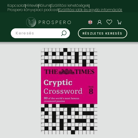
Kapcsolat
Hírlevél
Rólunk
Szállítási lehetőségek
Prospero könyvpiaci podcast
PROSPERO
RÉSZLETES KERESÉS