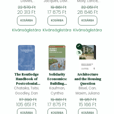
Davies,
Jacques, David;
Molly; Larice,
Margaret;
Holden, Robert
Michael Angelo;
22 570 Ft
19 861 Ft
32 051 Ft
Godden, Lee
20 313 Ft
17 875 Ft
Penniman, Allen;
28 846 Ft
Haycox,
KOSÁRBA
KOSÁRBA
KOSÁRBA
Amanda
Kívánságlistára
Kívánságlistára
Kívánságlistára
Készleten
%
20% 
kedvezmény
The Routledge
Solidarity
Architecture
Handbook of
Economics:
and the Housing
Postcolonial
Building
Question
Chataika, Tsitsi;
Disability
Sustainable
Kaufman,
Bilsel, Can;
Studies
Social Relations
Goodley, Dan
Cynthia
Maxim, Juliana
117 390 Ft
19 861 Ft
18 957 Ft
105 651 Ft
17 875 Ft
15 166 Ft
KOSÁRBA
KOSÁRBA
KOSÁRBA