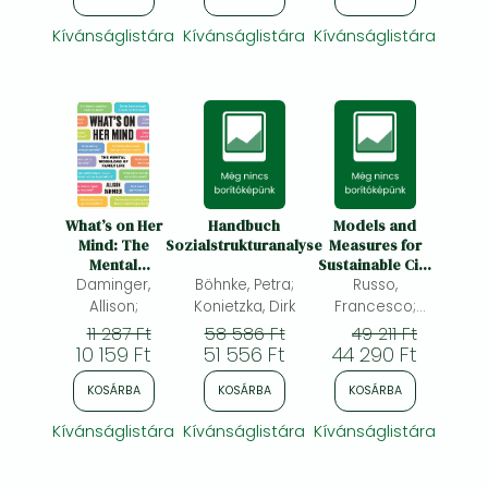
Kívánságlistára
Kívánságlistára
Kívánságlistára
What’s on Her
Handbuch
Models and
Mind: The
Sozialstrukturanalyse
Measures for
Mental
Sustainable City
Workload of
Daminger,
Böhnke, Petra;
Logistics:
Russo,
Family Life
Behavioral
Allison;
Konietzka, Dirk
Francesco;
Choice
Comi, Antonio;
11 287 Ft
58 586 Ft
49 211 Ft
Processes
10 159 Ft
51 556 Ft
44 290 Ft
KOSÁRBA
KOSÁRBA
KOSÁRBA
Kívánságlistára
Kívánságlistára
Kívánságlistára