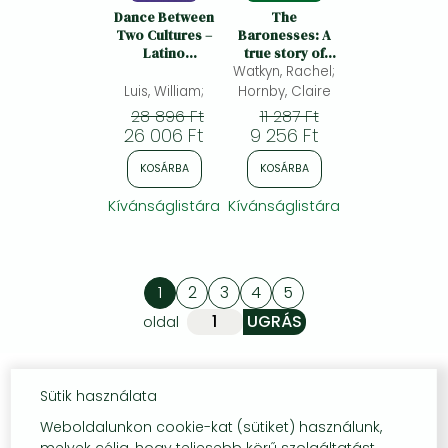
Dance Between
The
Two Cultures –
Baronesses: A
Latino
true story of
Caribbean
Watkyn, Rachel;
sisterhood,
Literature
survival and a
Luis, William;
Hornby, Claire
Written in the
secret that
28 896 Ft
11 287 Ft
United States:
rewrote their
26 006 Ft
9 256 Ft
Latino
past
Caribbean
KOSÁRBA
KOSÁRBA
Literature
Written in the
Kívánságlistára
Kívánságlistára
United States
1
2
3
4
5
oldal
Sütik használata
Weboldalunkon cookie-kat (sütiket) használunk,