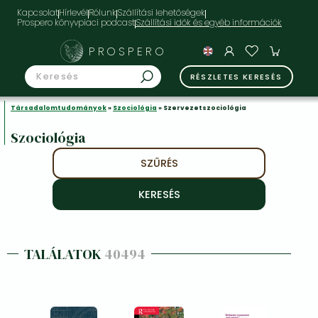
Kapcsolat
Hírlevél
Rólunk
Szállítási lehetőségek
Prospero könyvpiaci podcast
PROSPERO
RÉSZLETES KERESÉS
Társadalomtudományok
»
Szociológia
» Szervezetszociológia
Szociológia
SZŰRÉS
TALÁLATOK
40494