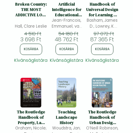
Frieren manga
Broken Country:
Artificial
Handbook of
THE MOST
Intelligence for
Universal Design
Bleach manga
ADDICTIVE LOVE
Educational
for Learning –
STORY OF THE
Jean-Francois,
Inclusio –
Basham, James
Research and
One-Punch Man manga
YEAR - THE
International
Practice
Hall, Clare Leslie
Emmanuel; van
D.; Lowrey, K.
MILLION-COPY
Studies and
Wyk, Michael M.;
Alisa; (ed.)
4 510 Ft
54 180 Ft
97 072 Ft
BESTSELLER
Critiques
3 698 Ft
48 762 Ft
(ed.)
87 365 Ft
KOSÁRBA
KOSÁRBA
KOSÁRBA
Kívánságlistára
Kívánságlistára
Kívánságlistára
The Routledge
Teaching
The Routledge
Handbook of
Landscape
Handbook of
Property, Law
History
Urban Design
Graham, Nicole;
and Society
Woudstra, Jan;
O’Neill Robinson,
Practice