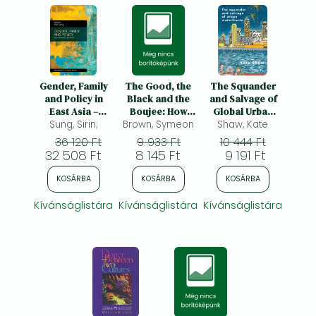
Gender, Family
The Good, the
The Squander
and Policy in
Black and the
and Salvage of
East Asia –
Boujee: How
Global Urban
Work–Family
Sung, Sirin;
Brown, Symeon
Black Britain
Waterfronts
Shaw, Kate
Balance Issues
Became Middle
36 120 Ft
9 933 Ft
10 444 Ft
and Policies:
Class
32 508 Ft
8 145 Ft
9 191 Ft
Work-Family
Balance Issues
KOSÁRBA
KOSÁRBA
KOSÁRBA
and Policies
Kívánságlistára
Kívánságlistára
Kívánságlistára