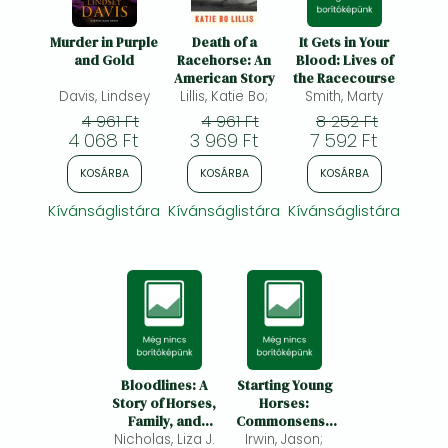
Murder in Purple
Death of a
It Gets in Your
and Gold
Racehorse: An
Blood: Lives of
American Story
the Racecourse
Davis, Lindsey
Lillis, Katie Bo;
Smith, Marty
4 961 Ft
4 961 Ft
8 252 Ft
4 068 Ft
3 969 Ft
7 592 Ft
KOSÁRBA
KOSÁRBA
KOSÁRBA
Kívánságlistára
Kívánságlistára
Kívánságlistára
Bloodlines: A
Starting Young
Story of Horses,
Horses:
Family, and
Commonsense
Nicholas, Liza J.
Obsession
Irwin, Jason;
Skills and