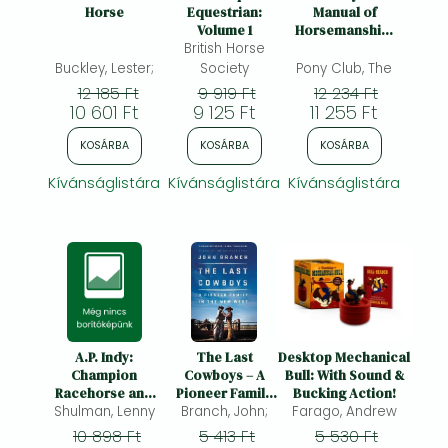
Frieren manga
Horse
Equestrian:
Manual of
Volume 1
Horsemanship:
Bleach manga
British Horse
Book 1 -
Fundamentals:
Buckley, Lester;
Society
Pony Club, The
One-Punch Man manga
An Essential
12 185 Ft
9 919 Ft
12 234 Ft
Guide to Riding
10 601 Ft
9 125 Ft
11 255 Ft
and Pony Care
KOSÁRBA
KOSÁRBA
KOSÁRBA
Kívánságlistára
Kívánságlistára
Kívánságlistára
A.P. Indy:
The Last
Desktop Mechanical
Champion
Cowboys – A
Bull: With Sound &
Racehorse and
Pioneer Family
Bucking Action!
Shulman, Lenny
Breed-Shaping
in the New West:
Branch, John;
Farago, Andrew
Sire
An Pioneer
10 898 Ft
5 413 Ft
5 530 Ft
Family in the