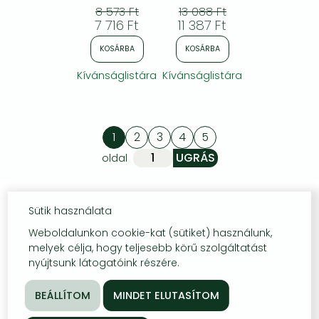
Sensible Steps
8 573 Ft
13 088 Ft
to a Solid
7 716 Ft
11 387 Ft
Training
Foundation
KOSÁRBA
KOSÁRBA
Kívánságlistára
Kívánságlistára
1
2
3
4
5
oldal
Sütik használata
Weboldalunkon cookie-kat (sütiket) használunk,
melyek célja, hogy teljesebb körű szolgáltatást
nyújtsunk látogatóink részére.